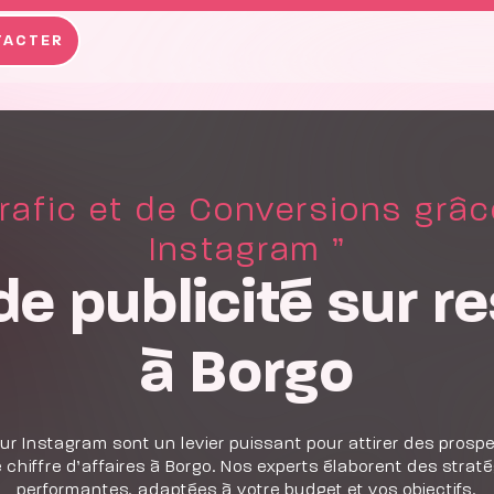
TACTER
rafic et de Conversions grâc
Instagram ”
de publicité sur r
à Borgo
sur Instagram sont un levier puissant pour attirer des prospe
chiffre d’affaires à Borgo. Nos experts élaborent des stratég
performantes, adaptées à votre budget et vos objectifs.