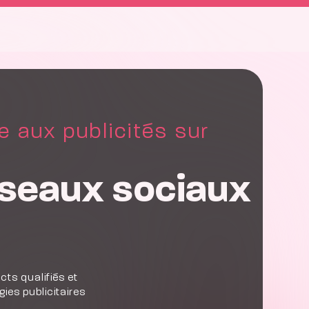
e aux publicités sur
eseaux sociaux
cts qualifiés et
ies publicitaires