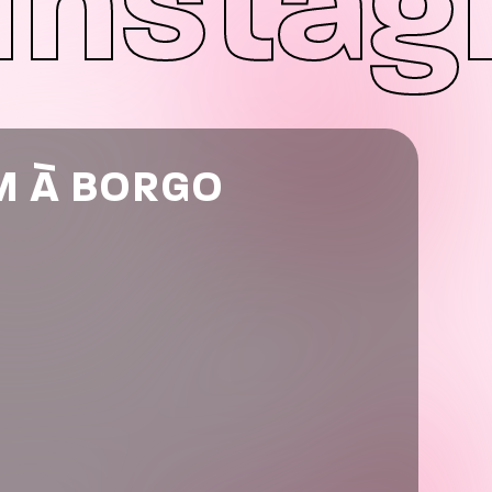
 Insta
M À BORGO