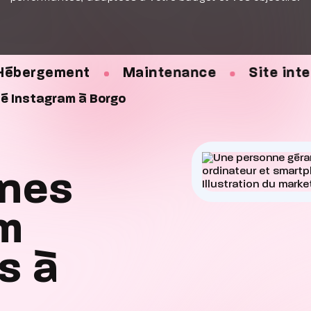
Maintenance
Site internet
Réfé
té Instagram à Borgo
nes
am
s à