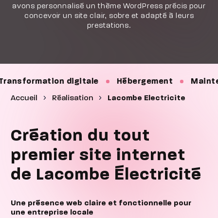
avons personnalisé un thème WordPress précis pour
concevoir un site clair, sobre et adapté à leurs
prestations.
 digitale
Hébergement
Maintenance
Sit
Accueil
Réalisation
Lacombe Electricite
Création du tout
premier site internet
de Lacombe Électricité
Une présence web claire et fonctionnelle pour
une entreprise locale