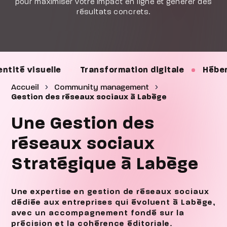
pour maximiser votre impact en ligne et générer des
résultats concrets.
Transformation digitale
Hébergement
Mai
Accueil
Community management
Gestion des réseaux sociaux à Labège
Une Gestion des
réseaux sociaux
Stratégique à Labège
Une expertise en gestion de réseaux sociaux
dédiée aux entreprises qui évoluent à Labège,
avec un accompagnement fondé sur la
précision et la cohérence éditoriale.