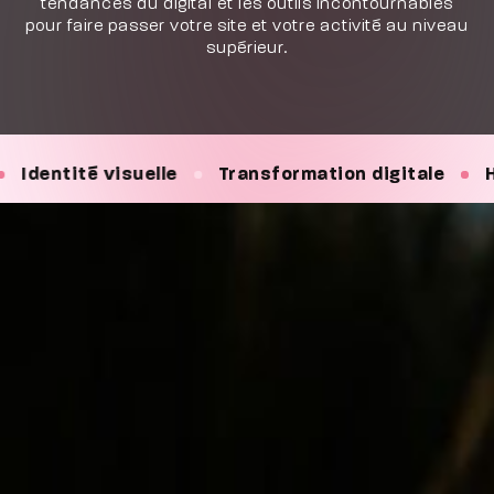
tendances du digital et les outils incontournables
pour faire passer votre site et votre activité au niveau
supérieur.
Transformation digitale
Hébergement
Main